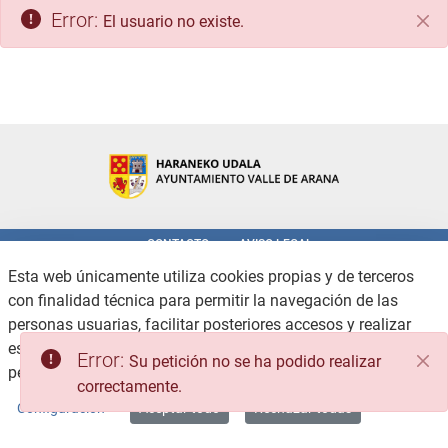
Error:
El usuario no existe.
Cer
CONTACTO
AVISO LEGAL
POLÍTICA DE PRIVACIDAD
POLÍTICA DE COOKIES
Esta web únicamente utiliza cookies propias y de terceros
ACCESIBILIDAD
CANAL DE DENUNCIAS
con finalidad técnica para permitir la navegación de las
MAPA WEB
personas usuarias, facilitar posteriores accesos y realizar
estadísticas de uso, no recabando ni cediendo datos
Copyright © 2026 / Excmo. valledearana | Todos los derechos reservados.
Error:
Su petición no se ha podido realizar
personales.
Consulte la Política de privacidad
correctamente.
Configuración
Aceptar todo
Rechazar todas