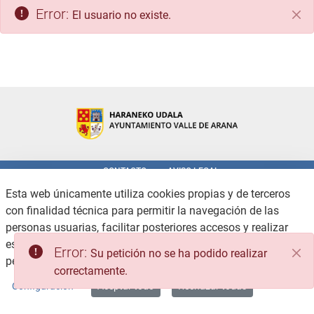
Error:
El usuario no existe.
Cer
CONTACTO
AVISO LEGAL
POLÍTICA DE PRIVACIDAD
POLÍTICA DE COOKIES
Esta web únicamente utiliza cookies propias y de terceros
ACCESIBILIDAD
CANAL DE DENUNCIAS
con finalidad técnica para permitir la navegación de las
MAPA WEB
personas usuarias, facilitar posteriores accesos y realizar
estadísticas de uso, no recabando ni cediendo datos
Copyright © 2026 / Excmo. valledearana | Todos los derechos reservados.
Error:
Su petición no se ha podido realizar
personales.
Consulte la Política de privacidad
correctamente.
Configuración
Aceptar todo
Rechazar todas