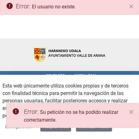
Error:
El usuario no existe.
Cer
CONTACTO
AVISO LEGAL
POLÍTICA DE PRIVACIDAD
POLÍTICA DE COOKIES
Esta web únicamente utiliza cookies propias y de terceros
ACCESIBILIDAD
CANAL DE DENUNCIAS
con finalidad técnica para permitir la navegación de las
MAPA WEB
personas usuarias, facilitar posteriores accesos y realizar
estadísticas de uso, no recabando ni cediendo datos
Copyright © 2026 / Excmo. valledearana | Todos los derechos reservados.
Error:
Su petición no se ha podido realizar
personales.
Consulte la Política de privacidad
correctamente.
Configuración
Aceptar todo
Rechazar todas