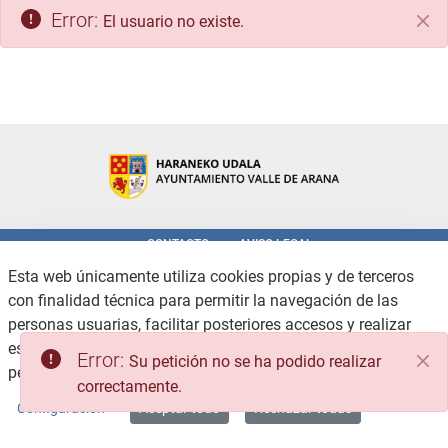
Error:
El usuario no existe.
Cer
CONTACTO
AVISO LEGAL
POLÍTICA DE PRIVACIDAD
POLÍTICA DE COOKIES
Esta web únicamente utiliza cookies propias y de terceros
ACCESIBILIDAD
CANAL DE DENUNCIAS
con finalidad técnica para permitir la navegación de las
MAPA WEB
personas usuarias, facilitar posteriores accesos y realizar
estadísticas de uso, no recabando ni cediendo datos
Copyright © 2026 / Excmo. valledearana | Todos los derechos reservados.
Error:
Su petición no se ha podido realizar
personales.
Consulte la Política de privacidad
correctamente.
Configuración
Aceptar todo
Rechazar todas