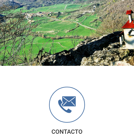
Anterior
Sigu
CONTACTO