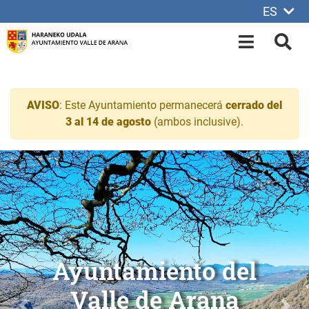
ES
Saltar al contenido principal
OPEN-M
BUS
AVISO
: Este Ayuntamiento permanecerá
cerrado del
3 al 14 de agosto
(ambos inclusive).
Ayuntamiento del Valle d
l
Alda