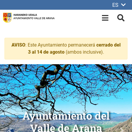
ES
Saltar al contenido principal
OPEN-M
BUS
AVISO
: Este Ayuntamiento permanecerá
cerrado del
3 al 14 de agosto
(ambos inclusive).
Ayuntamiento del Valle d
Alda