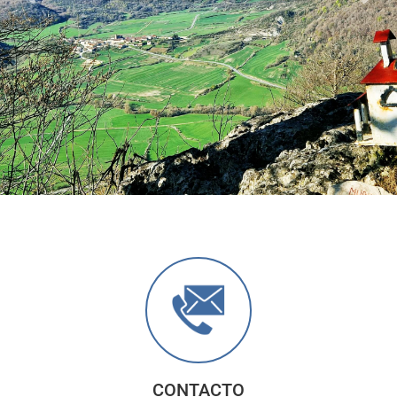
Anterior
Sigu
CONTACTO