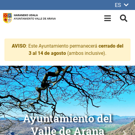
ES
Saltar al contenido principal
OPEN-M
BUS
AVISO
: Este Ayuntamiento permanecerá
cerrado del
3 al 14 de agosto
(ambos inclusive).
Ayuntamiento del Valle d
Alda