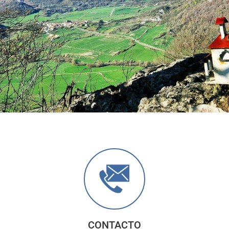
Anterior
Sigu
CONTACTO