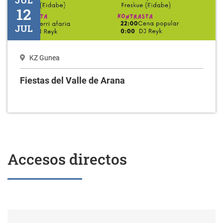
JUL
12
JUL
KZ Gunea
Fiestas del Valle de Arana
Accesos directos
Sede electrónica