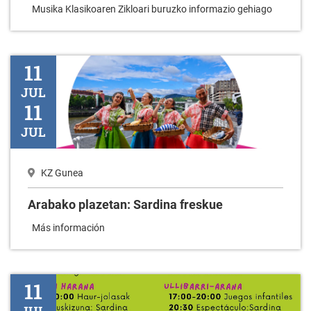
Musika Klasikoaren Zikloari buruzko informazio gehiago
Arabako plazetan: Sardina freskue
11
JUL
11
JUL
KZ Gunea
Arabako plazetan: Sardina freskue
Más información
Fiestas del Valle de Arana
11