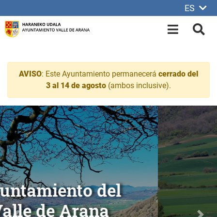
ES
Saltar al contenido principal
OPEN-M
BUS
AVISO
: Este Ayuntamiento permanecerá
cerrado del
3 al 14 de agosto
(ambos inclusive).
Ayuntamiento del Valle d
Alda