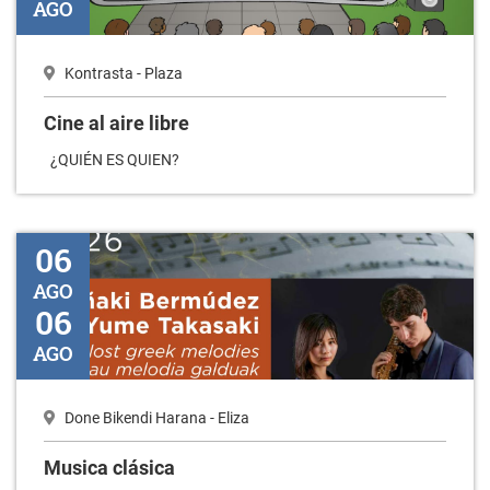
AGO
Kontrasta - Plaza
Cine al aire libre
¿QUIÉN ES QUIEN?
Musica clásica
06
AGO
06
AGO
Done Bikendi Harana - Eliza
Musica clásica