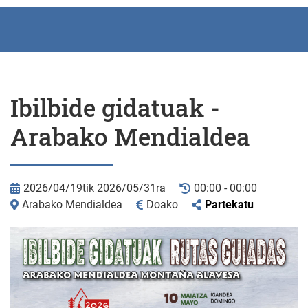
Ibilbide gidatuak -
Arabako Mendialdea
2026/04/19tik 2026/05/31ra
00:00 - 00:00
Arabako Mendialdea
Doako
Partekatu