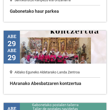
Santikurutze Kanpezu eta Urizaharra
Gabonetako haur parkea
HAranako Abesbatzaren kontzertua
ABE
29
ABE
29
Aldako Eguneko Aldetarako Landa Zentroa
HAranako Abesbatzaren kontzertua
Belaunaldien arteko topaketa
ABE