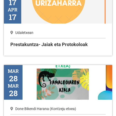
17
APR
17
Udaletxean
Prestakuntza- Jaiak eta Protokoloak
Kamaleoiaren azala Ipuin Kontaketa
MAR
28
MAR
28
Done Bikendi Harana (Kontzeju etxea)