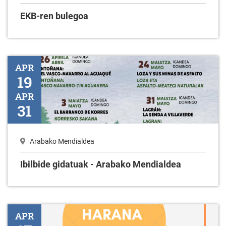
EKB-ren bulegoa
Ibilbide gidatuak - Arabako Mendialdea
APR
19
APR
31
Arabako Mendialdea
Ibilbide gidatuak - Arabako Mendialdea
Prestakuntza- Jaiak eta Protokoloak
APR