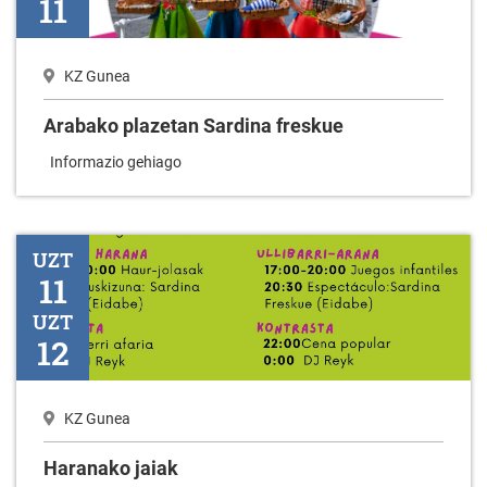
11
KZ Gunea
Arabako plazetan Sardina freskue
Informazio gehiago
Haranako jaiak
UZT
11
UZT
12
KZ Gunea
Haranako jaiak