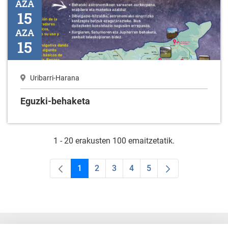
AZA
15
AZA
15
Uribarri-Harana
Eguzki-behaketa
1 - 20 erakusten 100 emaitzetatik.
1
2
3
4
5
Orrialdea
Orrialdea
Orrialdea
Orrialdea
Orrialdea