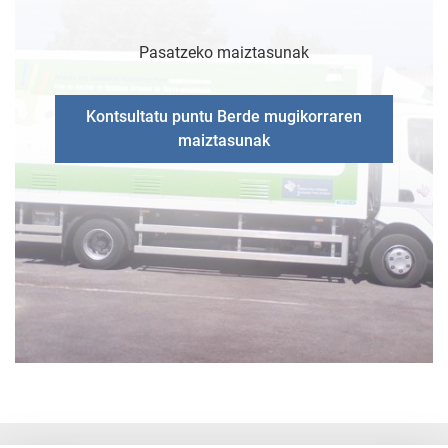
Pasatzeko maiztasunak
Kontsultatu puntu Berde mugikorraren
maiztasunak