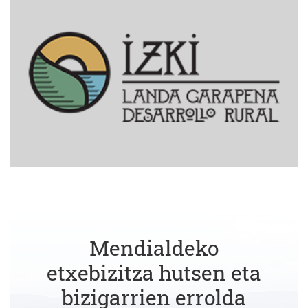
Mendialdeko
etxebizitza hutsen eta
bizigarrien errolda