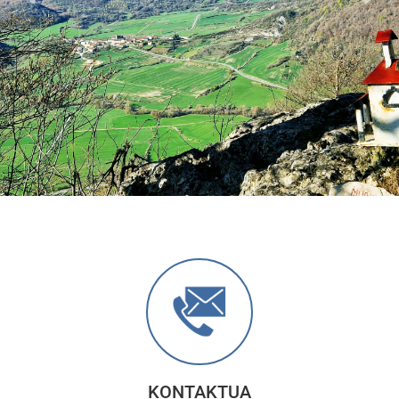
Anterior
Sigu
KONTAKTUA