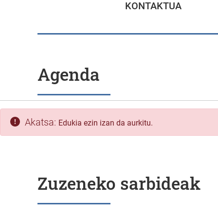
KONTAKTUA
Agenda
Akatsa:
Edukia ezin izan da aurkitu.
Zuzeneko sarbideak