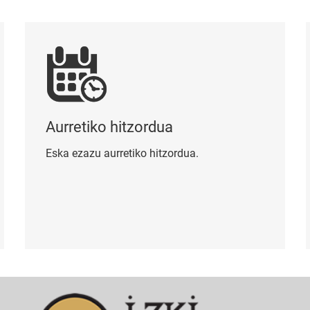
Aurretiko hitzordua
Kon
Aurretiko hitzordua
Eska ezazu aurretiko hitzordua.