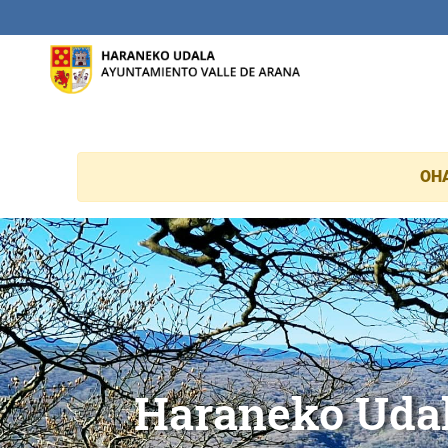
Eduki nagusira joan
OH
Haranako Udala
Alda