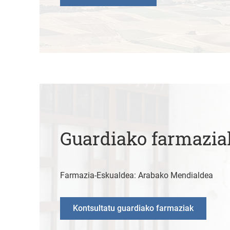
Guardiako farmazia
Farmazia-Eskualdea: Arabako Mendialdea
Kontsultatu guardiako farmaziak