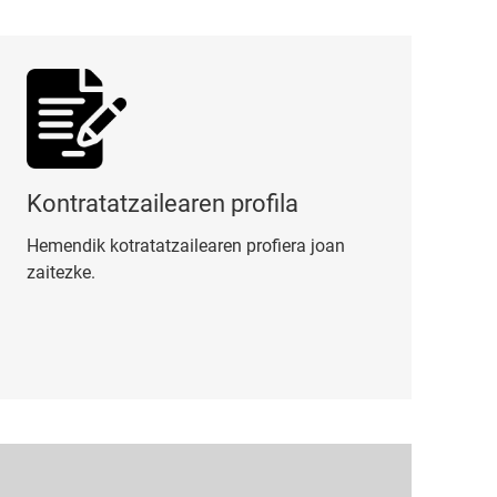
tratatzailearen profila
Kontratatzailearen profila
Hemendik kotratatzailearen profiera joan
zaitezke.