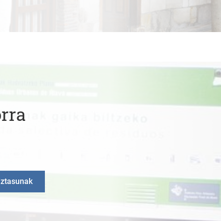
rra
iztasunak