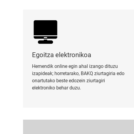
Egoitza elektronikoa
Egoitza elektronikoa
Hemendik online egin ahal izango dituzu
izapideak; horretarako, BAKQ ziurtagiria edo
onartutako beste edozein ziurtagiri
elektroniko behar duzu.