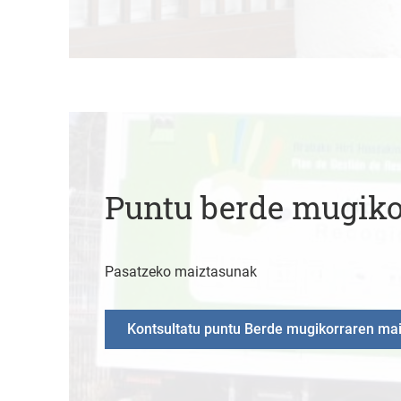
Puntu berde mugiko
Pasatzeko maiztasunak
Kontsultatu puntu Berde mugikorraren ma