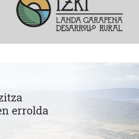
zitza
en errolda