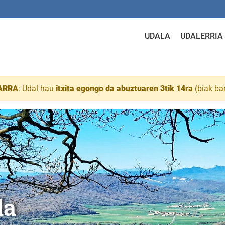
UDALA
UDALERRIA
ARRA
: Udal hau
itxita egongo da abuztuaren 3tik 14ra
(biak ba