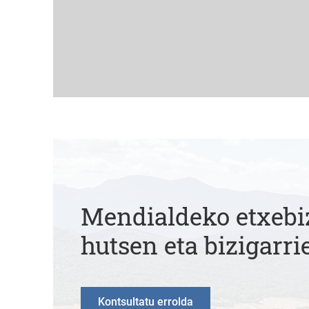
Mendialdeko etxebi
hutsen eta bizigarri
Kontsultatu errolda