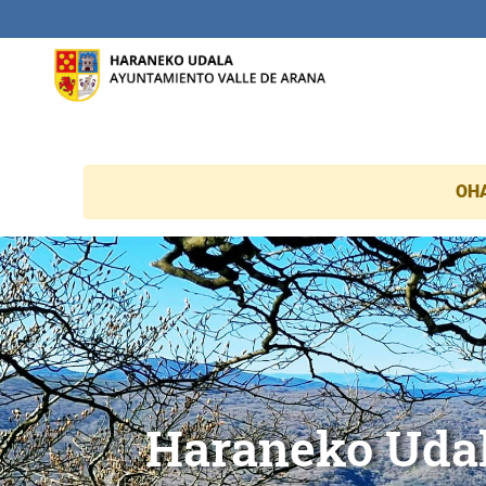
Eduki nagusira joan
OH
Haranako Udala
Alda