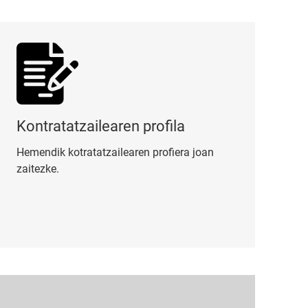
tratatzailearen profila
Kontratatzailearen profila
Hemendik kotratatzailearen profiera joan
zaitezke.