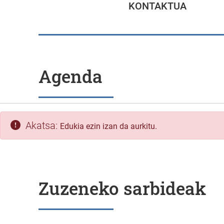
KONTAKTUA
Agenda
Akatsa:
Edukia ezin izan da aurkitu.
Zuzeneko sarbideak