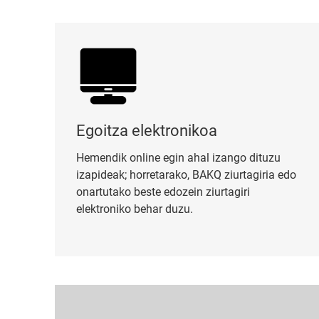
Egoitza elektronikoa
Egoitza elektronikoa
Hemendik online egin ahal izango dituzu
izapideak; horretarako, BAKQ ziurtagiria edo
onartutako beste edozein ziurtagiri
elektroniko behar duzu.