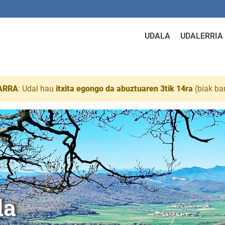
UDALA
UDALERRIA
ARRA
: Udal hau
itxita egongo da abuztuaren 3tik 14ra
(biak ba