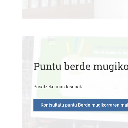
Puntu berde mugiko
Pasatzeko maiztasunak
Kontsultatu puntu Berde mugikorraren ma