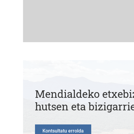
Mendialdeko etxebi
hutsen eta bizigarri
Kontsultatu errolda