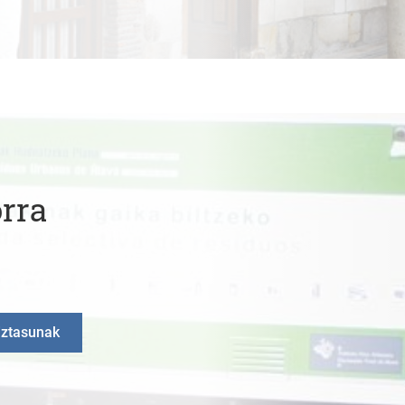
rra
iztasunak