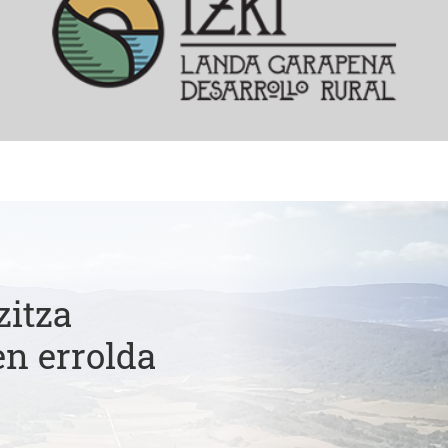
zitza
en errolda