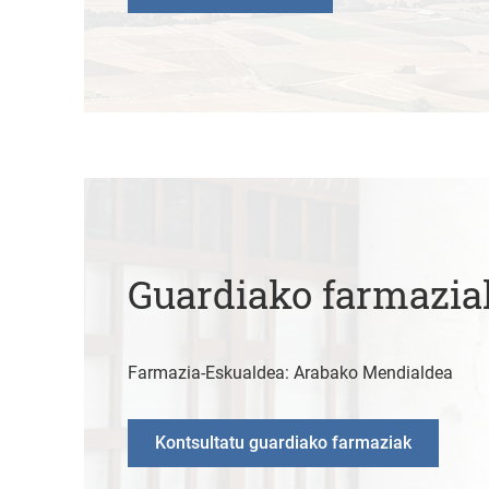
Guardiako farmazia
Farmazia-Eskualdea: Arabako Mendialdea
Kontsultatu guardiako farmaziak