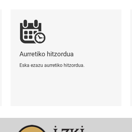
Aurretiko hitzordua
Kon
Aurretiko hitzordua
Eska ezazu aurretiko hitzordua.