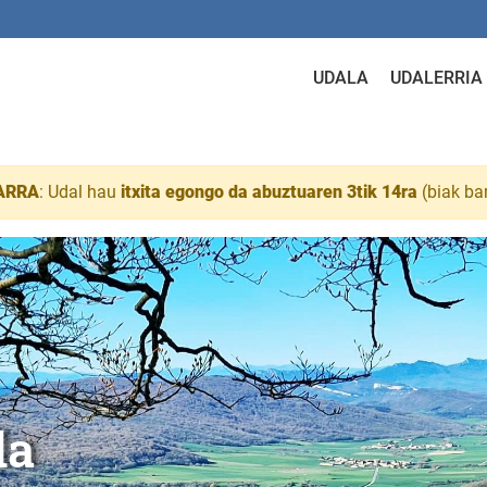
UDALA
UDALERRIA
ARRA
: Udal hau
itxita egongo da abuztuaren 3tik 14ra
(biak ba