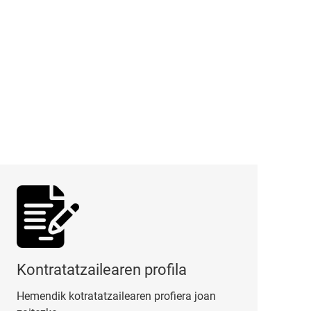
tratatzailearen profila
Kontratatzailearen profila
Hemendik kotratatzailearen profiera joan