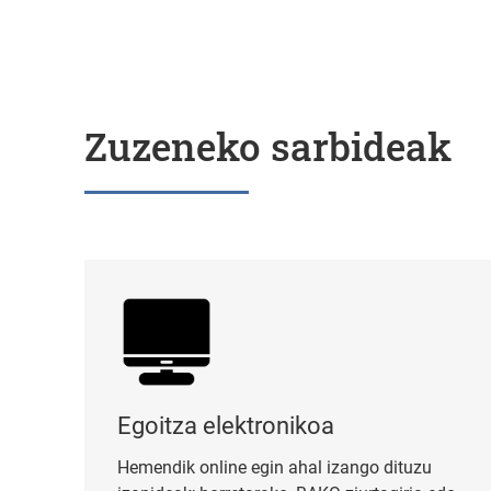
Zuzeneko sarbideak
Egoitza elektronikoa
Egoitza elektronikoa
Hemendik online egin ahal izango dituzu