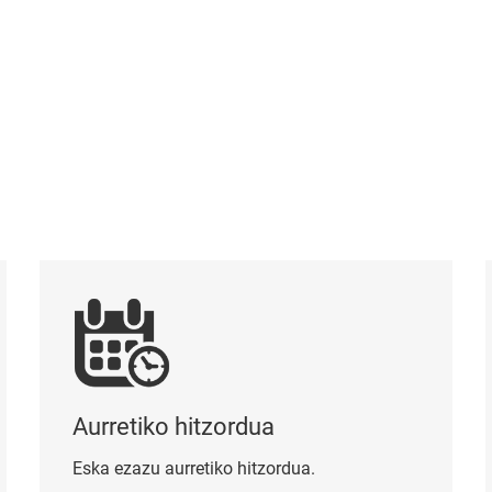
Aurretiko hitzordua
Kon
Aurretiko hitzordua
Eska ezazu aurretiko hitzordua.