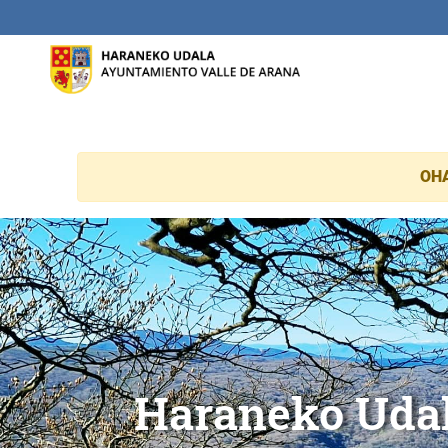
Eduki nagusira joan
OH
Haranako Udala
Alda