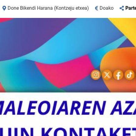
Done Bikendi Harana (Kontzeju etxea)
Doako
Part