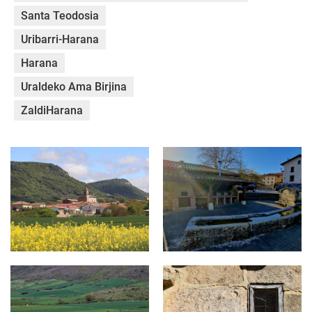
Santa Teodosia
Uribarri-Harana
Harana
Uraldeko Ama Birjina
ZaldiHarana
ALDA.jpg
ALDA - LAVADERO.jpg
ALDA (2).jpg
ELIZMENDI 2.jpg