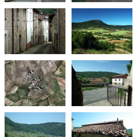
co10.jpg
co12.jpg
alda (1).jpg
alda5.jpg
alda6.jpg
alda8.jpg