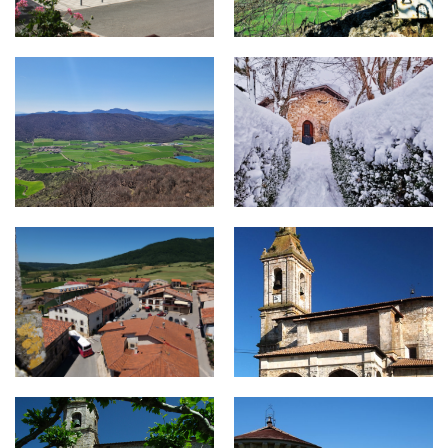
VALLE DE ARANA.jpg
VIRGEN DE URALDE (SAN VIC
sv4.jpg
sv1-689x1030.jpg
alda4.jpg
ul7-900x430.jpg