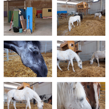
Zaldiharana 2.jpg
za14.jpg
za13.jpg
za12.jpg
za11.jpg
za10.jpg