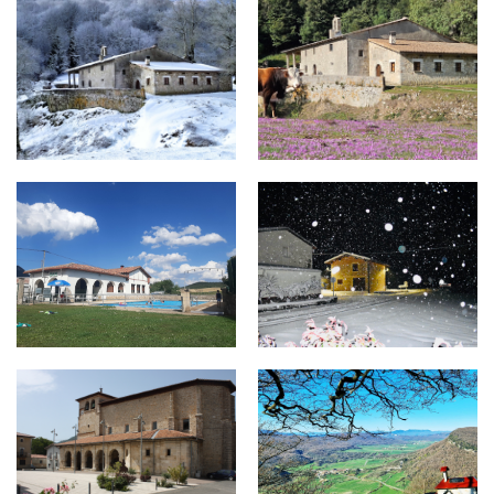
SANTA TEODOSIA.jpg
SANTA TEODOSIA 2.JPG
PISCINAS ULLIBARRI-ARANA.jpg
ULLIBARRI-ARANA 2.jpg
ULLIBARRI-ARANA.jpg
VALLE DE ARANA 2.jpg