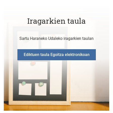
Iragarkien taula
Sartu Haraneko Udaleko iragarkien taulan
Ediktuen taula Egoitza elektronikoan