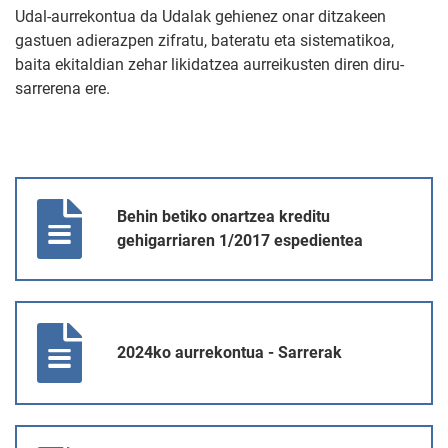
Udal-aurrekontua da Udalak gehienez onar ditzakeen
gastuen adierazpen zifratu, bateratu eta sistematikoa,
baita ekitaldian zehar likidatzea aurreikusten diren diru-
sarrerena ere.
Behin betiko onartzea kreditu gehigarriaren 1/2017 espedientea
Behin betiko onartzea kreditu
gehigarriaren 1/2017 espedientea
2024ko aurrekontua - Sarrerak
2024ko aurrekontua - Sarrerak
2024ko aurrekontua - Laburpena